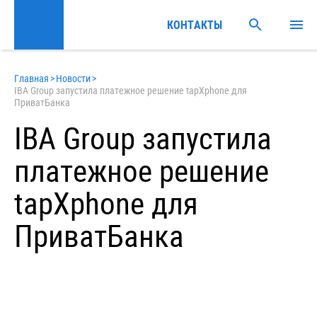
КОНТАКТЫ
Главная
>
Новости
>
IBA Group запустила платежное решение tapXphone для
ПриватБанка
IBA Group запустила
платежное решение
tapXphone для
ПриватБанка