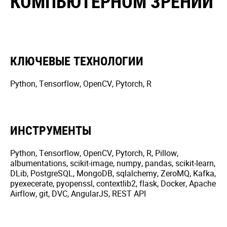
КОМПЬЮТЕРНОМ ЗРЕНИИ
КЛЮЧЕВЫЕ ТЕХНОЛОГИИ
Python, Tensorflow, OpenCV, Pytorch, R
ИНСТРУМЕНТЫ
Python, Tensorflow, OpenCV, Pytorch, R, Pillow,
albumentations, scikit-image, numpy, pandas, scikit-learn,
DLib, PostgreSQL, MongoDB, sqlalchemy, ZeroMQ, Kafka,
pyexecerate, pyopenssl, contextlib2, flask, Docker, Apache
Airflow, git, DVC, AngularJS, REST API