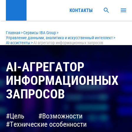
КОНТАКТЫ
Главная
>
Сервисы IBA Group
>
Управление данными, аналитика и искусственный интеллект
>
AI-ассистенты
>
AI-агрегатор информационных запросов
AI-АГРЕГАТОР
ИНФОРМАЦИОННЫХ
ЗАПРОСОВ
#Цель
#Возможности
#Технические особенности