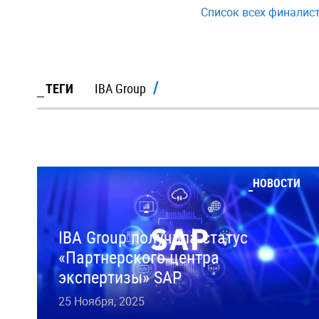
Список всех финалист
ТЕГИ
IBA Group
НОВОСТИ
IBA Group получила статус
«Партнерского центра
экспертизы» SAP
25 Ноября, 2025