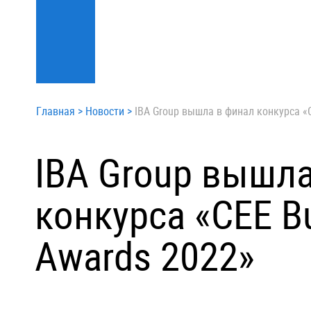
Главная
>
Новости
>
IBA Group вышла в финал конкурса «C
IBA Group вышла
конкурса «CEE Bu
Awards 2022»