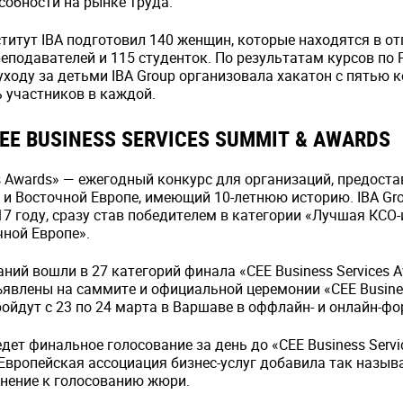
собности на рынке труда.
титут IBA подготовил 140 женщин, которые находятся в отп
еподавателей и 115 студенток. По результатам курсов по P
уходу за детьми IBA Group организовала хакатон с пятью
 участников в каждой.
EE BUSINESS SERVICES SUMMIT & AWARDS
es Awards» — ежегодный конкурс для организаций, предост
 и Восточной Европе, имеющий 10-летнюю историю. IBA Gr
17 году, сразу став победителем в категории «Лучшая КСО
чной Европе».
аний вошли в 27 категорий финала «CEE Business Services A
явлены на саммите и официальной церемонии «CEE Busines
ройдут с 23 по 24 марта в Варшаве в оффлайн- и онлайн-фо
ет финальное голосование за день до «CEE Business Servi
 Европейская ассоциация бизнес-услуг добавила так назы
лнение к голосованию жюри.