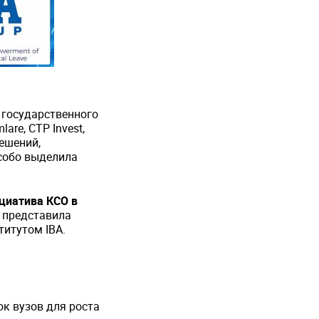
и государственного
re, CTP Invest,
решений,
собо выделила
циатива КСО в
 представила
итутом IBA.
.
к вузов для роста