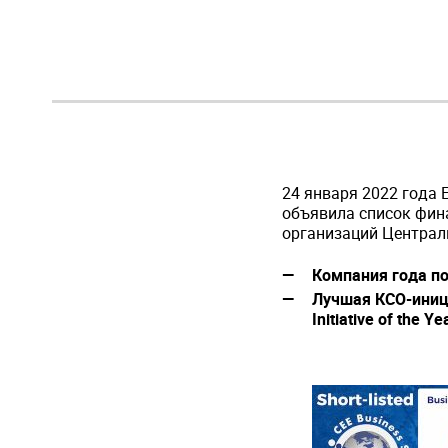
24 января 2022 года Е
объявила список фина
организаций Централь
Компания года по
Лучшая КСО-иници
Initiative
of
the
Ye