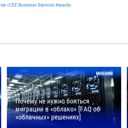
ов «CEE Business Services Awards
МНЕНИЯ
Почему не нужно бояться
миграции в «облако» [FAQ об
«облачных» решениях]