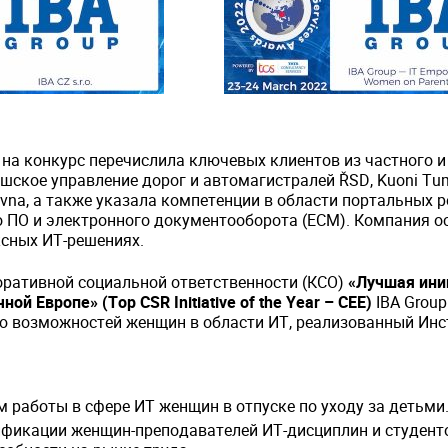
е на конкурс перечислила ключевых клиентов из частного 
шское управление дорог и автомагистралей ŘSD, Kuoni Tumla
ovna, а также указала компетенции в области портальных 
о ПО и электронного документооборота (ECM). Компания о
ксных ИТ-решениях.
оративной социальной ответственности (КСО)
«Лучшая ини
ой Европе» (Top CSR Initiative of the Year – CEE)
IBA Group
ю возможностей женщин в области ИТ, реализованный Инст
 работы в сфере ИТ женщин в отпуске по уходу за детьми
фикации женщин-преподавателей ИТ-дисциплин и студенто