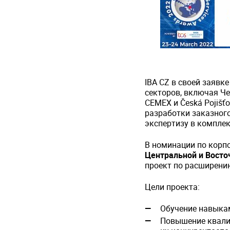
IBA CZ в своей заявк
секторов, включая Че
CEMEX и Česká Pojišť
разработки заказног
экспертизу в компле
В номинации по корп
Центральной и Восточн
проект по расширени
Цели проекта:
Обучение навыкам
Повышение квали