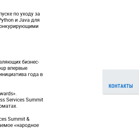
уске по уходу за
ython и Java для
 конкурирующими
авляющих бизнес-
oup впервые
-инициатива года в
КОНТАКТЫ
wards».
s Services Summit
рматах.
ces Summit &
ваемое «народное