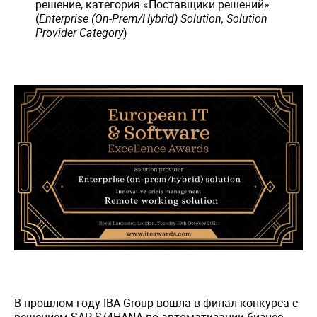
решение, категория «Поставщики решений»
(
Enterprise (
O
n-
P
rem/
H
ybrid)
S
olution
,
Solution
Provider
Category
)
В прошлом году IBA Group вошла в финал конкурса с
решением SAP S/4HANA по автоматизации бизнес