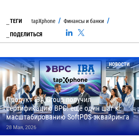
ТЕГИ
tapXphone
Финансы и банки
ПОДЕЛИТЬСЯ
НОВОСТИ
Продукт IBA Group получил
сертификацию BPC: ещё один шаг к
масштабированию SoftPOS‑эквайринга
28 Мая, 2026