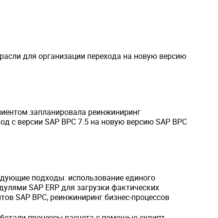
трасли для организации перехода на новую версию
клиентом запланировала реинжиниринг
д с версии SAP BPC 7.5 на новую версию SAP BPC
едующие подходы: использование единого
одулями SAP ERP для загрузки фактических
тов SAP BPC, реинжиниринг бизнес-процессов
аботали процессы расчета с помощью скрипт-