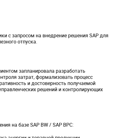
тики с запросом на внедрение решения SAP для
езного отпуска.
клиентом запланировала разработать
нтроля затрат, формализовать процесс
еративность и достоверность получаемой
 управленческих решений и контролирующих
ения на базе SAP BW / SAP BPC:
ка энергии и товарной продукции.