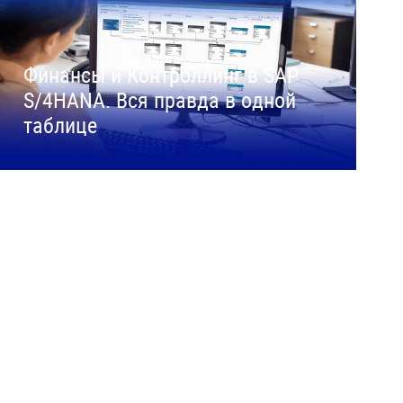
Финансы и Контроллинг в SAP
S/4HANA. Вся правда в одной
таблице