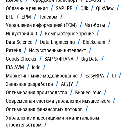
Облачные решения
SAP IPB
Qlik
QlikView
ETL
EPM
Телеком
Управление информацией (ECM)
Чат-боты
Индустрия 4.0
Компьютерное зрение
Data Science
Data Engineering
Blockchain
Ритейл
Искусственный интеллект
Goods Checker
SAP S/4HANA
Big Data
IBA AVM
icdc
Маркетинг-микс моделирование
EasyRPA
UI
Заказная разработка
АСДУ
Оптимизация производства
Бизнес-кейс
Современная система управления имуществом
Оптимизация финансовых потоков
Управление инвестициями и капитальным
строительством