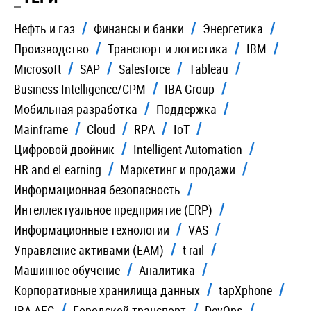
Нефть и газ
Финансы и банки
Энергетика
Производство
Транспорт и логистика
IBM
Microsoft
SAP
Salesforce
Tableau
Business Intelligence/CPM
IBA Group
Мобильная разработка
Поддержка
Mainframe
Cloud
RPA
IoT
Цифровой двойник
Intelligent Automation
HR and eLearning
Маркетинг и продажи
Информационная безопасность
Интеллектуальное предприятие (ERP)
Информационные технологии
VAS
Управление активами (EAM)
t-rail
Машинное обучение
Аналитика
Корпоративные хранилища данных
tapXphone
IBA AFC
Городской транспорт
DevOps