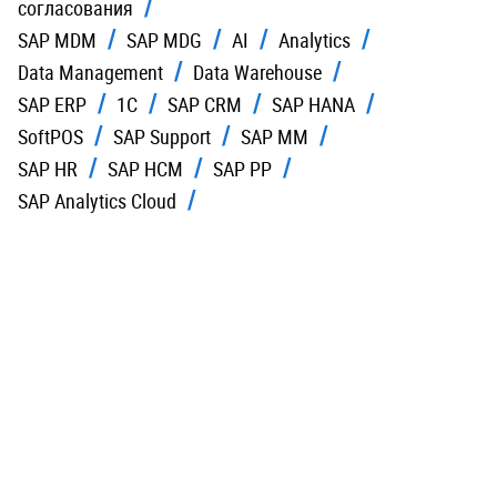
согласования
SAP MDM
SAP MDG
AI
Analytics
Data Management
Data Warehouse
SAP ERP
1C
SAP CRM
SAP HANA
SoftPOS
SAP Support
SAP MM
SAP HR
SAP HCM
SAP PP
SAP Analytics Cloud