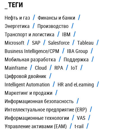
ТЕГИ
Нефть и газ
Финансы и банки
Энергетика
Производство
Транспорт и логистика
IBM
Microsoft
SAP
Salesforce
Tableau
Business Intelligence/CPM
IBA Group
Мобильная разработка
Поддержка
Mainframe
Cloud
RPA
IoT
Цифровой двойник
Intelligent Automation
HR and eLearning
Маркетинг и продажи
Информационная безопасность
Интеллектуальное предприятие (ERP)
Информационные технологии
VAS
Управление активами (EAM)
t-rail