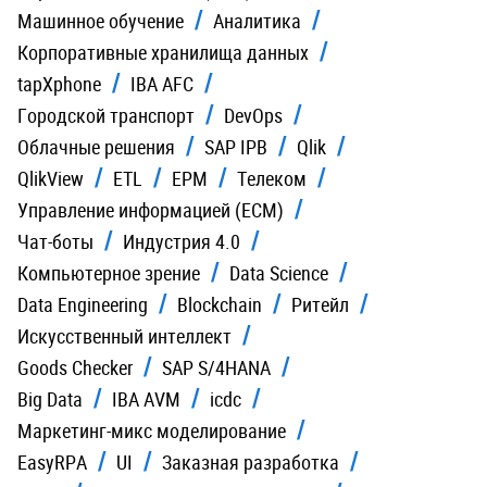
Машинное обучение
Аналитика
Корпоративные хранилища данных
tapXphone
IBA AFC
Городской транспорт
DevOps
Облачные решения
SAP IPB
Qlik
QlikView
ETL
EPM
Телеком
Управление информацией (ECM)
Чат-боты
Индустрия 4.0
Компьютерное зрение
Data Science
Data Engineering
Blockchain
Ритейл
Искусственный интеллект
Goods Checker
SAP S/4HANA
Big Data
IBA AVM
icdc
Маркетинг-микс моделирование
EasyRPA
UI
Заказная разработка