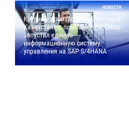
НОВОСТИ
Крупный производитель титана в
Казахстане с помощью IBA Group
запустил единую
информационную систему
управления на SAP S/4HANA