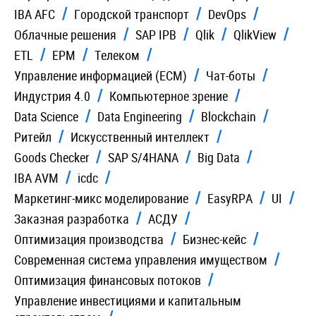
IBA AFC
Городской транспорт
DevOps
Облачные решения
SAP IPB
Qlik
QlikView
ETL
EPM
Телеком
Управление информацией (ECM)
Чат-боты
Индустрия 4.0
Компьютерное зрение
Data Science
Data Engineering
Blockchain
Ритейл
Искусственный интеллект
Goods Checker
SAP S/4HANA
Big Data
IBA AVM
icdc
Маркетинг-микс моделирование
EasyRPA
UI
Заказная разработка
АСДУ
Оптимизация производства
Бизнес-кейс
Современная система управления имуществом
Оптимизация финансовых потоков
Управление инвестициями и капитальным