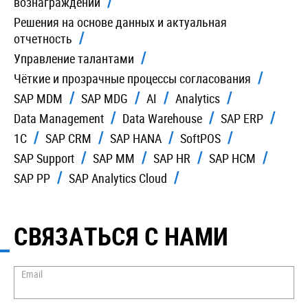
вознаграждений
Решения на основе данных и актуальная
отчетность
Управление талантами
Чёткие и прозрачные процессы согласования
SAP MDM
SAP MDG
AI
Analytics
Data Management
Data Warehouse
SAP ERP
1C
SAP CRM
SAP HANA
SoftPOS
SAP Support
SAP MM
SAP HR
SAP HCM
SAP PP
SAP Analytics Cloud
СВЯЗАТЬСЯ С НАМИ
Email