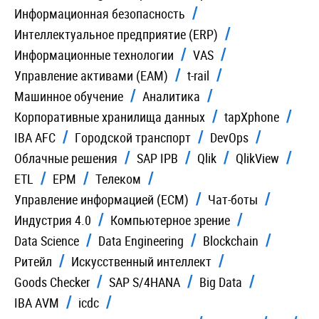
Информационная безопасность
Интеллектуальное предприятие (ERP)
Информационные технологии
VAS
Управление активами (EAM)
t-rail
Машинное обучение
Аналитика
Корпоративные хранилища данных
tapXphone
IBA AFC
Городской транспорт
DevOps
Облачные решения
SAP IPB
Qlik
QlikView
ETL
EPM
Телеком
Управление информацией (ECM)
Чат-боты
Индустрия 4.0
Компьютерное зрение
Data Science
Data Engineering
Blockchain
Ритейл
Искусственный интеллект
Goods Checker
SAP S/4HANA
Big Data
IBA AVM
icdc