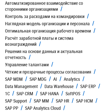
Автоматизированное взаимодействие со
сторонними организациями
Контроль за расходами на командировки
Наглядная модель организации и персонала
Оптимальная организация рабочего времени
Расчёт заработной платы и система
вознаграждений
Решения на основе данных и актуальная
отчетность
Управление талантами
Чёткие и прозрачные процессы согласования
SAP MDM
SAP MDG
AI
Analytics
Data Management
Data Warehouse
SAP ERP
1C
SAP CRM
SAP HANA
SoftPOS
SAP Support
SAP MM
SAP HR
SAP HCM
SAP PP
SAP Analytics Cloud