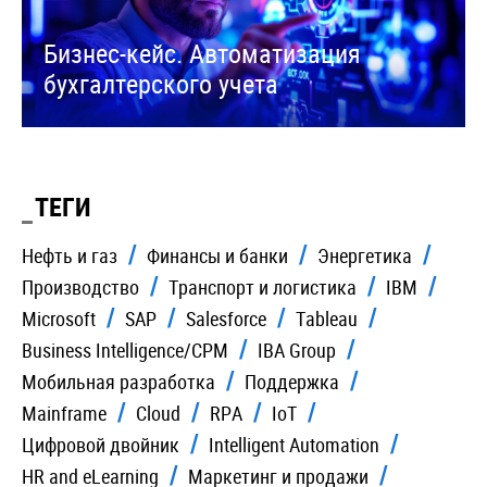
Бизнес-кейс. Автоматизация
бухгалтерского учета
ТЕГИ
Нефть и газ
Финансы и банки
Энергетика
Производство
Транспорт и логистика
IBM
Microsoft
SAP
Salesforce
Tableau
Business Intelligence/CPM
IBA Group
Мобильная разработка
Поддержка
Mainframe
Cloud
RPA
IoT
Цифровой двойник
Intelligent Automation
HR and eLearning
Маркетинг и продажи