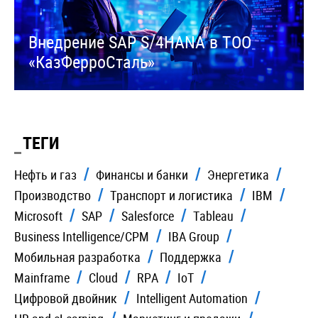
Внедрение SAP S/4HANA в ТОО
«КазФерроСталь»
ТЕГИ
Нефть и газ
Финансы и банки
Энергетика
Производство
Транспорт и логистика
IBM
Microsoft
SAP
Salesforce
Tableau
Business Intelligence/CPM
IBA Group
Мобильная разработка
Поддержка
Mainframe
Cloud
RPA
IoT
Цифровой двойник
Intelligent Automation