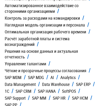
Автоматизированное взаимодействие со
сторонними организациями
Контроль за расходами на командировки
Наглядная модель организации и персонала
Оптимальная организация рабочего времени
Расчёт заработной платы и система
вознаграждений
Решения на основе данных и актуальная
отчетность
Управление талантами
Чёткие и прозрачные процессы согласования
SAP MDM
SAP MDG
AI
Analytics
Data Management
Data Warehouse
SAP ERP
1C
SAP CRM
SAP HANA
SoftPOS
SAP Support
SAP MM
SAP HR
SAP HCM
SAP PP