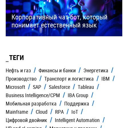
Корпоративный чат-бот, который
понимает естественный язык
ТЕГИ
Нефть и газ
Финансы и банки
Энергетика
Производство
Транспорт и логистика
IBM
Microsoft
SAP
Salesforce
Tableau
Business Intelligence/CPM
IBA Group
Мобильная разработка
Поддержка
Mainframe
Cloud
RPA
IoT
Цифровой двойник
Intelligent Automation