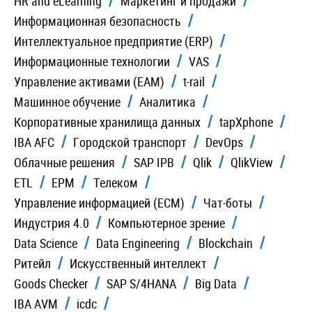
HR and eLearning
Маркетинг и продажи
Информационная безопасность
Интеллектуальное предприятие (ERP)
Информационные технологии
VAS
Управление активами (EAM)
t-rail
Машинное обучение
Аналитика
Корпоративные хранилища данных
tapXphone
IBA AFC
Городской транспорт
DevOps
Облачные решения
SAP IPB
Qlik
QlikView
ETL
EPM
Телеком
Управление информацией (ECM)
Чат-боты
Индустрия 4.0
Компьютерное зрение
Data Science
Data Engineering
Blockchain
Ритейл
Искусственный интеллект
Goods Checker
SAP S/4HANA
Big Data
IBA AVM
icdc