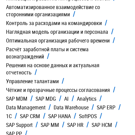
Автоматизированное взаимодействие со
сторонними организациями
Контроль за расходами на командировки
Наглядная модель организации и персонала
Оптимальная организация рабочего времени
Расчёт заработной платы и система
вознаграждений
Решения на основе данных и актуальная
отчетность
Управление талантами
Чёткие и прозрачные процессы согласования
SAP MDM
SAP MDG
AI
Analytics
Data Management
Data Warehouse
SAP ERP
1C
SAP CRM
SAP HANA
SoftPOS
SAP Support
SAP MM
SAP HR
SAP HCM
SAP PP