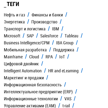
ТЕГИ
Нефть и газ
Финансы и банки
Энергетика
Производство
Транспорт и логистика
IBM
Microsoft
SAP
Salesforce
Tableau
Business Intelligence/CPM
IBA Group
Мобильная разработка
Поддержка
Mainframe
Cloud
RPA
IoT
Цифровой двойник
Intelligent Automation
HR and eLearning
Маркетинг и продажи
Информационная безопасность
Интеллектуальное предприятие (ERP)
Информационные технологии
VAS
Управление активами (EAM)
t-rail