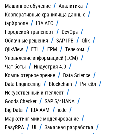
Машинное обучение
Аналитика
Корпоративные хранилища данных
tapXphone
IBA AFC
Городской транспорт
DevOps
Облачные решения
SAP IPB
Qlik
QlikView
ETL
EPM
Телеком
Управление информацией (ECM)
Чат-боты
Индустрия 4.0
Компьютерное зрение
Data Science
Data Engineering
Blockchain
Ритейл
Искусственный интеллект
Goods Checker
SAP S/4HANA
Big Data
IBA AVM
icdc
Маркетинг-микс моделирование
EasyRPA
UI
Заказная разработка