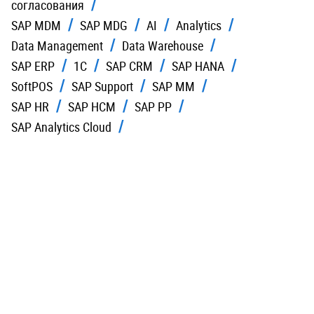
согласования
SAP MDM
SAP MDG
AI
Analytics
Data Management
Data Warehouse
SAP ERP
1C
SAP CRM
SAP HANA
SoftPOS
SAP Support
SAP MM
SAP HR
SAP HCM
SAP PP
SAP Analytics Cloud