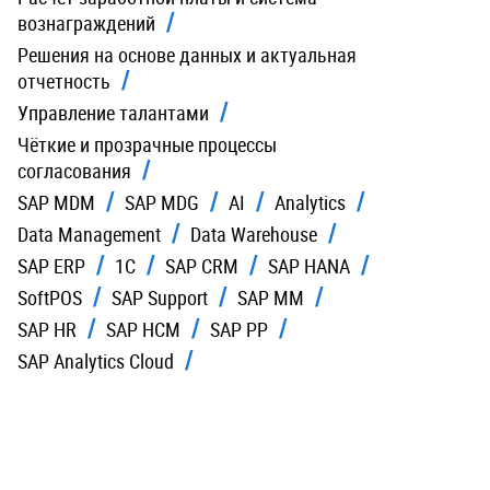
вознаграждений
Решения на основе данных и актуальная
отчетность
Управление талантами
Чёткие и прозрачные процессы
согласования
SAP MDM
SAP MDG
AI
Analytics
Data Management
Data Warehouse
SAP ERP
1C
SAP CRM
SAP HANA
SoftPOS
SAP Support
SAP MM
SAP HR
SAP HCM
SAP PP
SAP Analytics Cloud