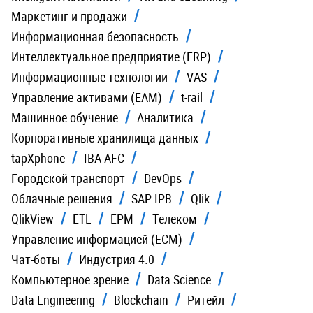
Маркетинг и продажи
Информационная безопасность
Интеллектуальное предприятие (ERP)
Информационные технологии
VAS
Управление активами (EAM)
t-rail
Машинное обучение
Аналитика
Корпоративные хранилища данных
tapXphone
IBA AFC
Городской транспорт
DevOps
Облачные решения
SAP IPB
Qlik
QlikView
ETL
EPM
Телеком
Управление информацией (ECM)
Чат-боты
Индустрия 4.0
Компьютерное зрение
Data Science
Data Engineering
Blockchain
Ритейл